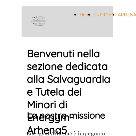
Home
ENERGYM
ARHENA
Benvenuti nella
sezione dedicata
alla Salvaguardia
e Tutela dei
Minori di
La nostra missione
Energym-
Arhena5
Energym-Arhena5 è impegnato