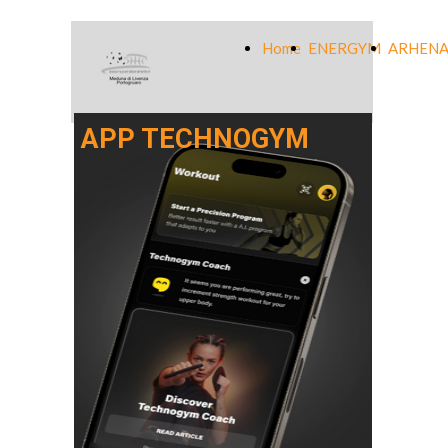
Home
ENERGYM
ARHENA
APP TECHNOGYM