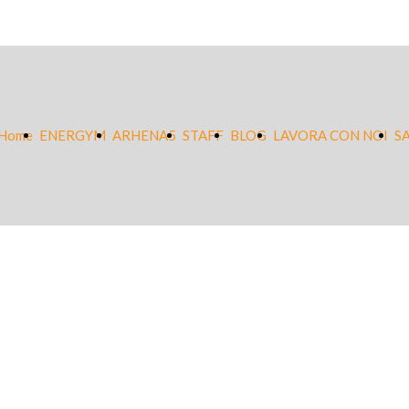
Home
ENERGYM
ARHENA5
STAFF
BLOG
LAVORA CON NOI
S