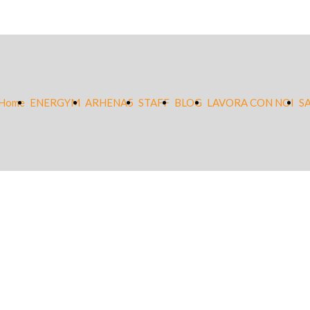
Home
ENERGYM
ARHENA5
STAFF
BLOG
LAVORA CON NOI
S