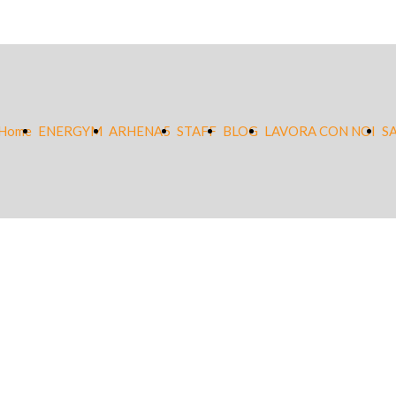
Home
ENERGYM
ARHENA5
STAFF
BLOG
LAVORA CON NOI
S