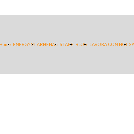
Home
ENERGYM
ARHENA5
STAFF
BLOG
LAVORA CON NOI
S