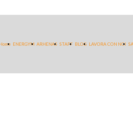
Home
ENERGYM
ARHENA5
STAFF
BLOG
LAVORA CON NOI
S